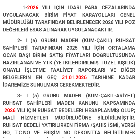
1-
2026
YILI İÇİN İDARİ PARA CEZALARINDA
UYGULANACAK BİRİM FİYAT KARAYOLLARI GENEL
MÜDÜRLÜĞÜ TARAFINDAN BELİRLENECEK 2026 YILI POZ
DEĞERLERİ ESAS ALINARAK UYGULANACAKTIR.
2- I (a) GRUBU MADEN (KUM-ÇAKIL) RUHSAT
SAHİPLERİ TARAFINDAN 2025 YILI İÇİN ORTALAMA
OCAK BAŞI BİRİM SATIŞ FİYATLARI DOĞRULTUSUNDA
HAZIRLANAN VE YTK (
YETKILENDIRILMIŞ TÜZEL KIŞILIK
)
ONAYLI İŞLETME FAALİYET RAPORLARI VE DİĞER
BELGELERİN EN GEÇ
31.01.2026
TARİHİNE KADAR
İDAREMİZE SUNULMASI GEREKMEKTEDİR.
3- I (a) GRUBU MADEN (KUM-ÇAKIL-ARİYET)
RUHSAT SAHİPLERİ MADEN KANUNU KAPSAMINDA
2026
YILI IÇIN RUHSAT BEDELLERİ HESAPLANMIŞ OLUP;
MALİ HİZMETLER MÜDÜRLÜĞÜNE BİLDİRİLMİŞTİR.
RUHSAT BEDELİ YATIRILIRKEN
FİRMA /ŞAHIS İSMİ, VERGİ
NO, T.C.NO VE ERİŞİM NO DEKONTTA BELİRTİLMEK