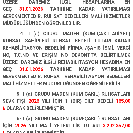
ÜZERE İDAREMİZ İLGİLİ HESAPLARINA EN
GEÇ
31.01.2026
TARİHİNE KADAR YATIRILMASI
GEREKMEKTEDİR. RUHSAT BEDELLERİ MALİ HİZMETLER
MÜDÜRLÜĞÜNDEN ÖĞRENİLEBİLİR.
4- I (a) GRUBU MADEN (KUM-ÇAKIL-ARİYET)
RUHSAT SAHİPLERİ RUHSAT BEDELİ TUTARI KADAR
REHABİLİTASYON BEDELİNİ FİRMA /ŞAHIS İSMİ, VERGİ
NO, T.C.NO VE ERİŞİM NO DEKONTTA BELİRTİLMEK
ÜZERE İDAREMİZ İLGİLİ REHABİLİTASYON HESABINA EN
GEÇ
31.01.2026
TARİHİNE KADAR YATIRILMASI
GEREKMEKTEDİR. RUHSAT REHABİLİTASYON BEDELLERİ
MALİ HİZMETLER MÜDÜRLÜĞÜNDEN ÖĞRENİLEBİLİR.
5- I (a) GRUBU MADEN (KUM-ÇAKIL) RUHSATLARI
SEVK FİŞİ
2026
YILI İÇİN 1 (BİR) CİLT BEDELİ
165,00
₺
OLARAK BELİRLENMİŞTİR.
6- I (a) GRUBU MADEN (KUM-ÇAKIL) RUHSATLARI
İÇİN
2026
YILI MALİ YETERLİLİK TUTARI
3.292.357,00
₺
OLARAK BELİRLENMİŞTİR.