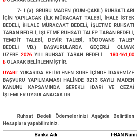
7- I (a) GRUBU MADEN (KUM-ÇAKIL) RUHSATLARI
İÇİN YAPILACAK (İLK MÜRACAAT TALEBİ, İHALE İSTEK
BEDELİ, İHLALE MÜRACAAT BEDELİ, İŞLETME RUHSATI
TABAN BEDELİ, İŞLETME RUHSATI TALEP TABAN BEDELİ,
TEMDİT TALEBİ, DEVİR TALEBİ, RÖDOVANS TALEP
BEDELİ VB.) BAŞVURULARDA GEÇERLİ OLMAK
ÜZERE
2026
YILI RUHSAT TABAN BEDELİ
180.461,00
₺
OLARAK BELİRLENMİŞTİR.
UYARI:
YUKARIDA BELİRLENEN SÜRE İÇİNDE İDAREMİZE
BAŞVURU YAPILMAMASI HALİNDE 3213 SAYILI MADEN
KANUNU KAPSAMINDA GEREKLİ İDARİ VE CEZAİ
İŞLEMLER UYGULANACAKTIR.
Ruhsat Bedeli Ödemelerinizi Aşağıda Belirtilen
Hesaplara yapabilirsiniz.
Banka Adı
I-BAN Numa