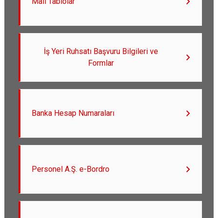
Mali Tablolar
İş Yeri Ruhsatı Başvuru Bilgileri ve
Formlar
Banka Hesap Numaraları
Personel A.Ş. e-Bordro